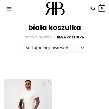
Przewiń
do
0
zawartości
biała koszulka
STRONA GŁÓWNA
»
BIAŁA KOSZULKA
Dodaj do
ulubionych