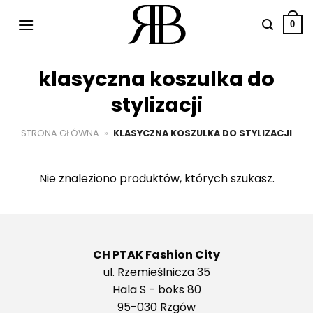
Przewiń
do
0
zawartości
klasyczna koszulka do
stylizacji
STRONA GŁÓWNA
»
KLASYCZNA KOSZULKA DO STYLIZACJI
Nie znaleziono produktów, których szukasz.
CH PTAK Fashion City
ul. Rzemieślnicza 35
Hala S - boks 80
95-030 Rzgów